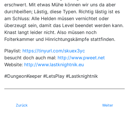
erschwert. Mit etwas Mühe können wir uns da aber
durchbeißen; Lästig, diese Typen. Richtig lästig ist es
am Schluss: Alle Helden müssen vernichtet oder
überzeugt sein, damit das Level beendet werden kann.
Knast langt leider nicht. Also müssen noch
Folterkammer und Hinrichtungskämpfe stattfinden.
Playlist:
https://tinyurl.com/skuex3yc
besucht doch auch mal:
http://www.pweet.net
Website:
http://www.lastknightnik.eu
#DungeonKeeper #LetsPlay #Lastknightnik
Zurück
Weiter