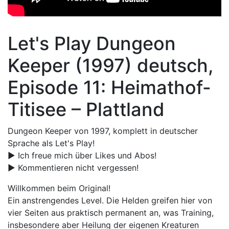
Let's Play Dungeon
Keeper (1997) deutsch,
Episode 11: Heimathof-
Titisee – Plattland
Dungeon Keeper von 1997, komplett in deutscher
Sprache als Let's Play!
► Ich freue mich über Likes und Abos!
► Kommentieren nicht vergessen!
Willkommen beim Original!
Ein anstrengendes Level. Die Helden greifen hier von
vier Seiten aus praktisch permanent an, was Training,
insbesondere aber Heilung der eigenen Kreaturen