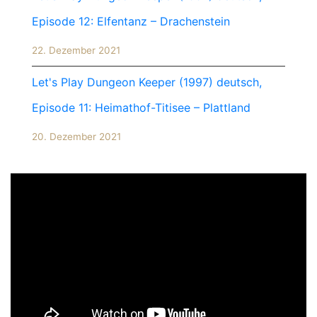
Episode 12: Elfentanz – Drachenstein
22. Dezember 2021
Let's Play Dungeon Keeper (1997) deutsch,
Episode 11: Heimathof-Titisee – Plattland
20. Dezember 2021