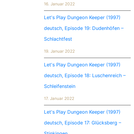
16. Januar 2022
Let's Play Dungeon Keeper (1997)
deutsch, Episode 19: Dudenhöfen –
Schlachtfest
19. Januar 2022
Let's Play Dungeon Keeper (1997)
deutsch, Episode 18: Luschenreich –
Schleifenstein
17. Januar 2022
Let's Play Dungeon Keeper (1997)
deutsch, Episode 17: Glücksberg –
Stinkingen