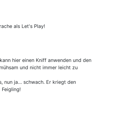
che als Let's Play!
 kann hier einen Kniff anwenden und den
r mühsam und nicht immer leicht zu
s, nun ja… schwach. Er kriegt den
 Feigling!