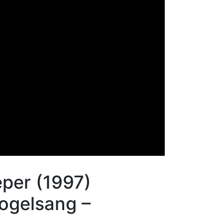
eper (1997)
Vogelsang –